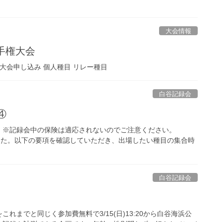
大会情報
手権大会
大会申し込み 個人種目 リレー種目
白谷記録会
④
。※記録会中の保険は適応されないのでご注意ください。
ました。以下の要項を確認していただき、出場したい種目の集合時
白谷記録会
までと同じく参加費無料で3/15(日)13:20から白谷海浜公