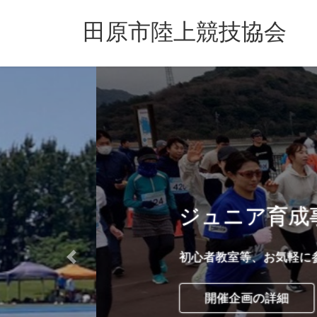
コ
ナ
ン
ビ
田原市陸上競技協会
テ
ゲ
ン
ー
ツ
シ
へ
ョ
ス
ン
キ
に
ッ
移
プ
動
ジュニア育成事業
初心者教室等、お気軽に参加できる企画で
Previous
開催企画の詳細