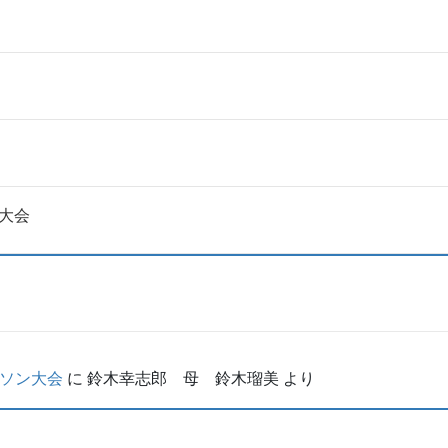
大会
ラソン大会
に
鈴木幸志郎 母 鈴木瑠美
より