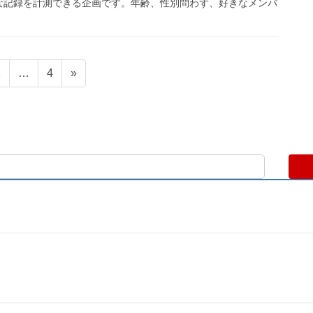
な記録を計測できる企画です。年齢、性別問わず、好きなメンバ
固
固
2
…
4
»
定
定
ペ
ペ
ー
ー
ジ
ジ