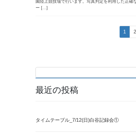
園陸上競技場で行います。写真判定を利用した正確
ー […]
投
固
1
稿
定
ペ
の
ー
ペ
ジ
ー
ジ
最近の投稿
送
り
タイムテーブル_7/12(日)白谷記録会①